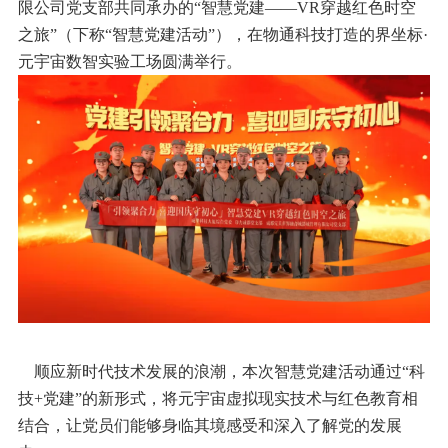
限公司党支部共同承办的“智慧党建——VR穿越红色时空
之旅”（下称“智慧党建活动”），在物通科技打造的界坐标·
元宇宙数智实验工场圆满举行。
顺应新时代技术发展的浪潮，本次智慧党建活动通过“科
技+党建”的新形式，将元宇宙虚拟现实技术与红色教育相
结合，让党员们能够身临其境感受和深入了解党的发展