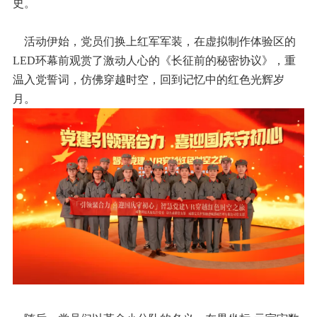
史。
活动伊始，党员们换上红军军装，在虚拟制作体验区的
LED环幕前观赏了激动人心的《长征前的秘密协议》，重
温入党誓词，仿佛穿越时空，回到记忆中的红色光辉岁
月。